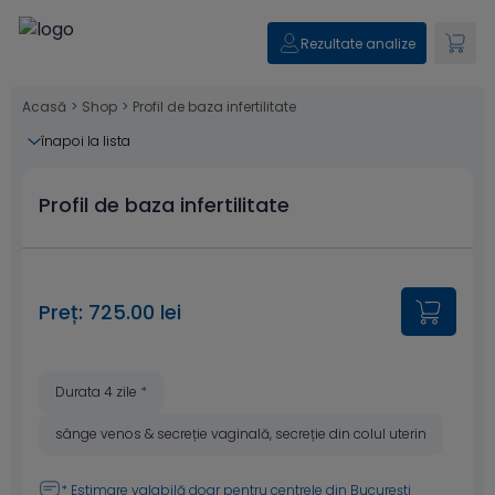
Rezultate analize
Acasă
>
Shop
>
Profil de baza infertilitate
înapoi la lista
Profil de baza infertilitate
Preț: 725.00 lei
Durata 4 zile
*
sânge venos & secreție vaginală, secreție din colul uterin
* Estimare valabilă doar pentru
centrele din București