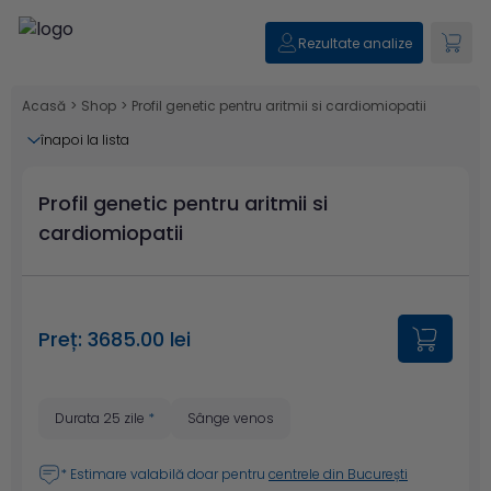
Rezultate analize
Acasă
>
Shop
>
Profil genetic pentru aritmii si cardiomiopatii
înapoi la lista
Profil genetic pentru aritmii si
cardiomiopatii
Preț: 3685.00 lei
Durata 25 zile
*
Sânge venos
* Estimare valabilă doar pentru
centrele din București