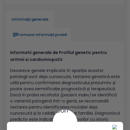
Informaţii generale
Formular informații probă
Informatii generale de Profilul genetic pentru
aritmii si cardiomiopatii:
Deoarece genele implicate în apariția acestor
patologii sunt deja cunoscute, testarea genetică este
utilă pentru confirmarea diagnosticului prezumtiv și
poate avea semnificație prognostică și terapeutică.
Dacă în proba recoltată
(pacient index)
se identifică
o variantă patogenă într-o genă, se recomandă
testarea pentru identificarea mutației deja
cunoscută și la ceilalți membri ai familiei. Diagnosticul
predictiv este indicat în cazul minorilor cu istoric
familial pozitiv de boli ereditare aritmogene, datorită