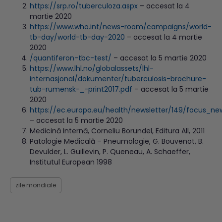
https://srp.ro/tuberculoza.aspx
– accesat la 4
martie 2020
https://www.who.int/news-room/campaigns/world-
tb-day/world-tb-day-2020
– accesat la 4 martie
2020
/quantiferon-tbc-test/
– accesat la 5 martie 2020
https://www.lhl.no/globalassets/lhl-
internasjonal/dokumenter/tuberculosis-brochure-
tub-rumensk-_-print2017.pdf
– accesat la 5 martie
2020
https://ec.europa.eu/health/newsletter/149/focus_ne
– accesat la 5 martie 2020
Medicină Internă, Corneliu Borundel, Editura All, 2011
Patologie Medicală – Pneumologie, G. Bouvenot, B.
Devulder, L. Guillevin, P. Queneau, A. Schaeffer,
Institutul European 1998
zile mondiale