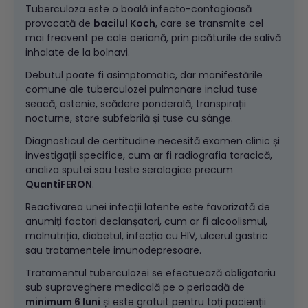
Tuberculoza este o boală infecto-contagioasă
provocată de
bacilul Koch
, care se transmite cel
mai frecvent pe cale aeriană, prin picăturile de salivă
inhalate de la bolnavi.
Debutul poate fi asimptomatic, dar manifestările
comune ale tuberculozei pulmonare includ tuse
seacă, astenie, scădere ponderală, transpirații
nocturne, stare subfebrilă și tuse cu sânge.
Diagnosticul de certitudine necesită examen clinic și
investigații specifice, cum ar fi radiografia toracică,
analiza sputei sau teste serologice precum
QuantiFERON
.
Reactivarea unei infecții latente este favorizată de
anumiți factori declanșatori, cum ar fi alcoolismul,
malnutriția, diabetul, infecția cu HIV, ulcerul gastric
sau tratamentele imunodepresoare.
Tratamentul tuberculozei se efectuează obligatoriu
sub supraveghere medicală pe o perioadă de
minimum 6 luni
și este gratuit pentru toți pacienții