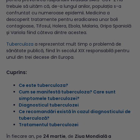
trebuie să uităm că, de-a lungul anilor, populația s-a
confruntat cu numeroase epidemii. Medicina a
descoperit tratamente pentru eradicarea unor boli
contagioase, Tifosul, Holera, Ebola, Malaria, Gripa Spaniolă
și Variola fiind câteva dintre acestea.
Tuberculoza
a reprezentat mult timp o problemă de
sănătate publică, fiind în secolul XIX responsabilă pentru
unul din trei decese din Europa.
Cuprins:
Ce este tuberculoza?
Cum se manifestă tuberculoza? Care sunt
simptomele tuberculozei?
Diagnosticul tuberculozei
Ce recomandări există în cazul diagnosticului de
tuberculoză?
Tratamentul tuberculozei
În fiecare an, pe
24 martie
, de
Ziua Mondială a