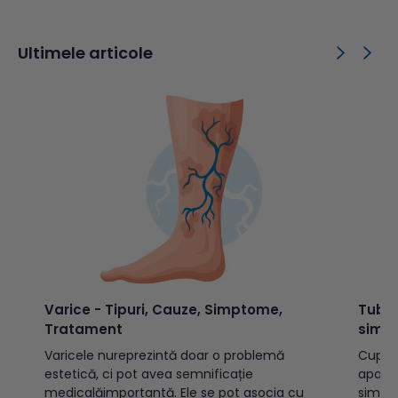
conștientizare și luptă împotriva hepatitei.
cu o a
2020 este cel de-al 3-lea an al campaniei
a bolil
ce poartă denumirea...
rândul.
Ultimele articole
Varice - Tipuri, Cauze, Simptome,
Tuber
Tratament
simp
Varicele nureprezintă doar o problemă
Cuprins: Ce este tuberculoza?Cu
estetică, ci pot avea semnificație
apare
medicalăimportantă. Ele se pot asocia cu
simpt