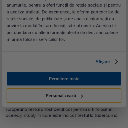
anunțurile, pentru a oferi funcții de rețele sociale și pentru
a analiza traficul. De asemenea, le oferim partenerilor de
rețele sociale, de publicitate și de analize informații cu
privire la modul în care folosiți site-ul nostru. Aceștia le
pot combina cu alte informații oferite de dvs. sau culese
Diagnosticul corect se stabilește
pe baza examenului
în urma folosirii serviciilor lor.
clinic
și a
investigațiilor paraclinice
: reacția dermică la
tuberculină – IDR-PPD, teste serologice –
QuantiFERON
,
radiografia toracică, examenul microbiologic al sputei,
Afişare
aspiratului bronșic sau al altor produse patologice.
În Laboratoarele Synevo se efectuează testul
Permitere toate
QuantiFERON TB Gold Test
. Acesta este un test dezvoltat
de firma Cellestis Limited (Australia) și aprobat de FDA în
mai 2005 ca test
in vitro
cu utilitate în
diagnosticul
Personalizează
infecţiei cu
Mycobacterium tuberculosi
s
, atât pentru
forma latentă, cât şi pentru cea activă. În Comunitatatea
Europeană testul a fost certificat pentru a fi folosit în
aceleaşi situaţii în care este indicat testul la tuberculină.