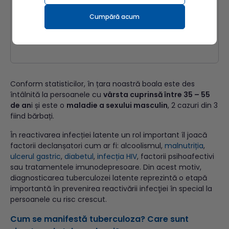
prin ingerarea unor alimente infectate (lapte,
Cumpără acum
unt);
în situații excepționale, boala poate fi transmisă
cutanat, transplacentar, etc.
Conform statisticilor, în țara noastră boala este des
întâlnită la persoanele cu
vârsta cuprinsă între 35 – 55
de an
i și este o
maladie a sexului masculin
, 2 cazuri din 3
fiind bărbați.
În reactivarea infecției latente un rol important îl joacă
factorii declanșatori cum ar fi: alcoolismul,
malnutriția
,
ulcerul gastric
,
diabetul
,
infecția HIV
, factorii psihoafectivi
sau tratamentele imunodepresoare. Din acest motiv,
diagnosticarea tuberculozei latente reprezintă o etapă
importantă în prevenirea reactivării infecţiei în special la
persoanele cu risc crescut.
Cum se manifestă tuberculoza?
Care sunt