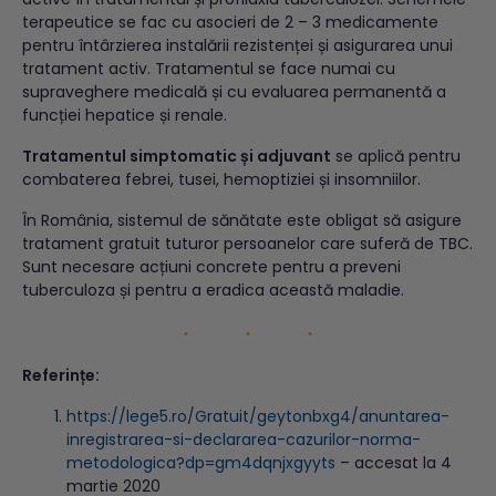
terapeutice se fac cu asocieri de 2 – 3 medicamente
pentru întârzierea instalării rezistenței și asigurarea unui
tratament activ. Tratamentul se face numai cu
supraveghere medicală și cu evaluarea permanentă a
funcției hepatice și renale.
Tratamentul simptomatic și adjuvant
se aplică pentru
combaterea febrei, tusei, hemoptiziei și insomniilor.
În România, sistemul de sănătate este obligat să asigure
tratament gratuit tuturor persoanelor care suferă de TBC.
Sunt necesare acțiuni concrete pentru a preveni
tuberculoza și pentru a eradica această maladie.
Referințe:
https://lege5.ro/Gratuit/geytonbxg4/anuntarea-
inregistrarea-si-declararea-cazurilor-norma-
metodologica?dp=gm4dqnjxgyyts
– accesat la 4
martie 2020