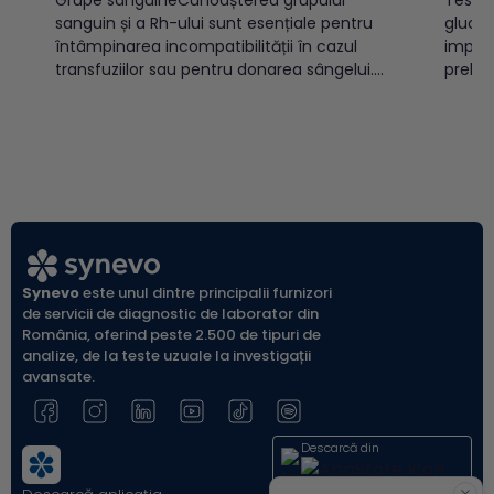
sanguin și a Rh-ului sunt esențiale pentru
glucoz
întâmpinarea incompatibilității în cazul
implic
transfuziilor sau pentru donarea sângelui.
prelev
Există două sisteme OAB și Rh, cele mai
(vacut
cunoscute, care prin combinație pot
indicat
determina 8 grupe sanguine:A Rh pozitiv
diabet
(A+)A Rh negativ (A-)B Rh pozitiv (B+)B Rh
populației a
negativ (B-)AB Rh pozitiv...
glicem
glicemi
Synevo
este unul dintre principalii furnizori
de servicii de diagnostic de laborator din
România, oferind peste 2.500 de tipuri de
analize, de la teste uzuale la investigații
avansate.
Descarcă din