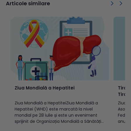
Articole similare
Ziua Mondială a Hepatitei
Tiroi
Tiroid
Ziua Mondială a HepatiteiZiua Mondială a
Ziua M
Hepatitei (WHD) este marcată la nivel
Asocia
mondial pe 28 iulie și este un eveniment
Federaț
sprijinit de Organizația Mondială a Sănătății
anul 2
(OMS). În această zi sunt reunite acțiuni de
persoa