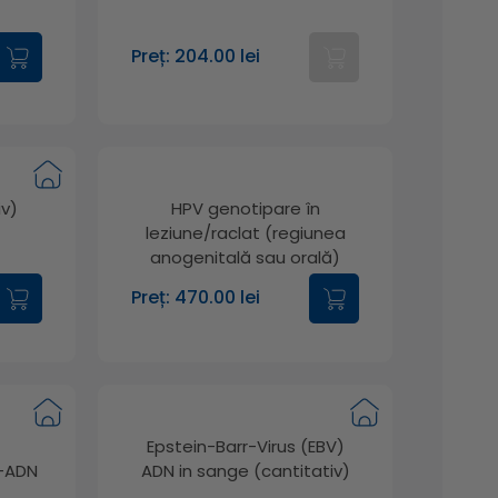
Preț: 204.00 lei
iv)
HPV genotipare în
leziune/raclat (regiunea
anogenitală sau orală)
Preț: 470.00 lei
Epstein-Barr-Virus (EBV)
x-ADN
ADN in sange (cantitativ)