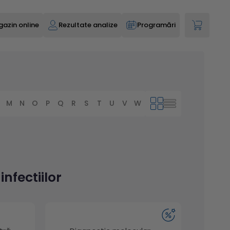
azin online
Rezultate analize
Programări
M
N
O
P
Q
R
S
T
U
V
W
X
Y
Z
nfectiilor