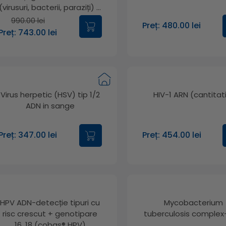
(virusuri, bacterii, paraziți) –
testare sindromică
990.00 lei
Preț: 480.00 lei
Preț: 743.00 lei
Virus herpetic (HSV) tip 1/2
HIV-1 ARN (cantitat
ADN in sange
Preț: 347.00 lei
Preț: 454.00 lei
HPV ADN-detecție tipuri cu
Mycobacterium
risc crescut + genotipare
tuberculosis comple
16, 18 (cobas​®​ HPV)