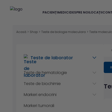
PACIENȚI
MEDICI
DESPRE NOI
LOCAȚII
CON
Acasă
>
Shop
>
Teste de biologie moleculara
>
Teste molecular
Teste de laborator
R
Teste de hematologie
Teste de biochimie
Te
Markeri endocrini
Markeri tumorali