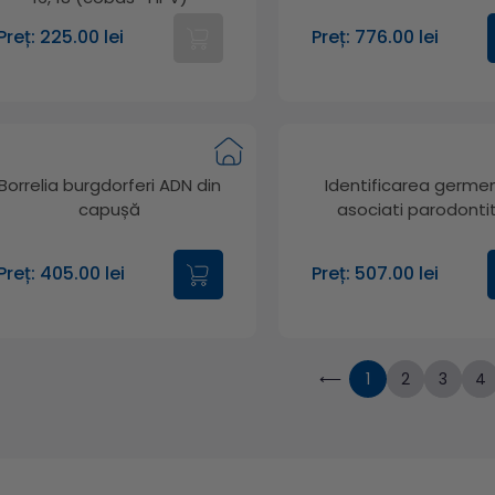
Preț: 225.00 lei
Preț: 776.00 lei
Borrelia burgdorferi ADN din
Identificarea germen
capușă
asociati parodontit
Preț: 405.00 lei
Preț: 507.00 lei
⟵
1
2
3
4