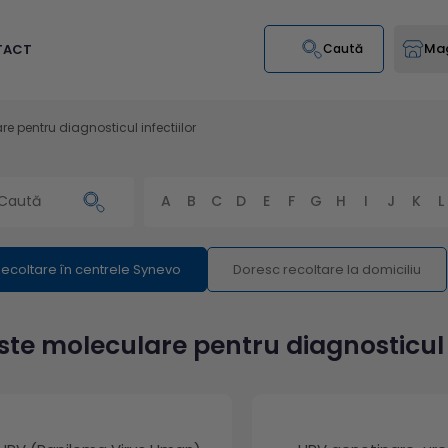
Mag
TACT
Caută
e pentru diagnosticul infectiilor
A
B
C
D
E
F
G
H
I
J
K
L
ecoltare în centrele Synevo
Doresc recoltare la domiciliu
ste moleculare pentru diagnosticul i