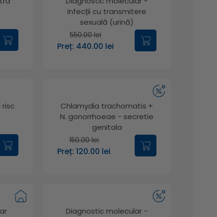
tră
Diagnostic molecular -
infecții cu transmitere
sexuală (urină)
550.00 lei
Preț: 440.00 lei
 risc
Chlamydia trachomatis +
N. gonorrhoeae - secretie
genitala
150.00 lei
Preț: 120.00 lei
ar
Diagnostic molecular -