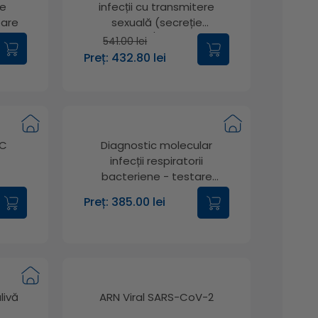
le
infecții cu transmitere
oare
sexuală (secreție
vaginală/cervicală)
541.00 lei
Preț: 432.80 lei
 C
Diagnostic molecular
infecții respiratorii
bacteriene - testare
sindromică
Preț: 385.00 lei
livă
ARN Viral SARS-CoV-2