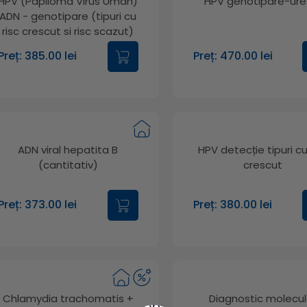
HPV (Papiloma Virus Uman)
HPV genotipare-ure
ADN - genotipare (tipuri cu
risc crescut si risc scazut)
Preț: 385.00 lei
Preț: 470.00 lei
ADN viral hepatita B
HPV detecție tipuri cu
(cantitativ)
crescut
Preț: 373.00 lei
Preț: 380.00 lei
Chlamydia trachomatis +
Diagnostic molecul