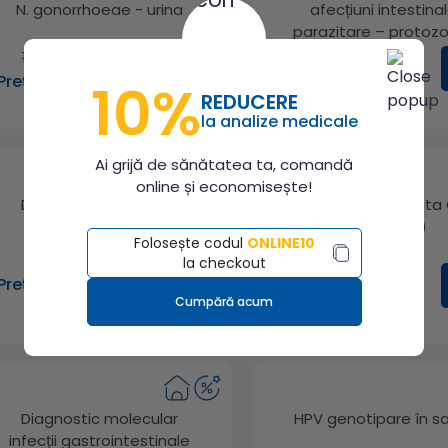
N. gonorrhoeae - urina
afecțiuni intestina
parazitare – protoz
130.00 lei
Preț: 320.00 lei
Preț: 104.00 lei
10%
REDUCERE
la analize medicale
Ai grijă de sănătatea ta, comandă
online și economisește!
Diagnostic molecular
ARN viral hepatita
afecțiuni intestinale
(cantitativ)
Folosește codul
ONLINE10
parazitare - helminți
la checkout
Preț: 330.00 lei
Preț: 421.00 lei
Cumpără acum
Diagnostic molecular
HPV genotipare în sa
infecții gastrointestinale