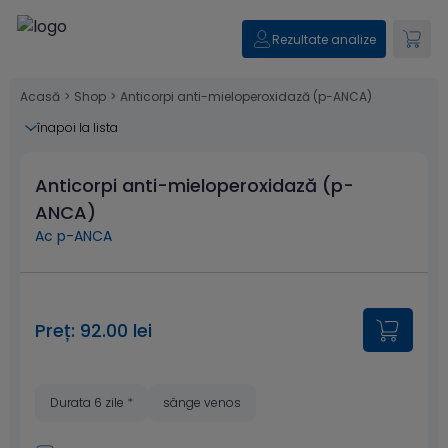
Rezultate analize
Acasă
>
Shop
>
Anticorpi anti-mieloperoxidază (p-ANCA)
înapoi la lista
Anticorpi anti-mieloperoxidază (p-
ANCA)
Ac p-ANCA
Preț: 92.00 lei
Durata 6 zile
*
sânge venos