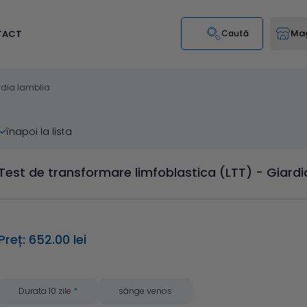
Mag
TACT
Caută
rdia lamblia
înapoi la lista
Test de transformare limfoblastica (LTT) - Giardi
Preț: 652.00 lei
Durata 10 zile
*
sânge venos