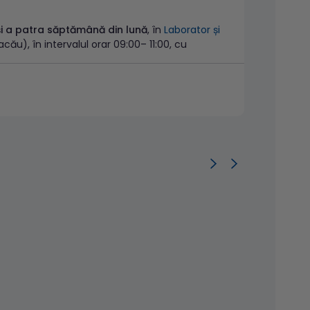
i a patra săptămână din lună
, în
Laborator și
 Bacău), în intervalul orar 09:00– 11:00, cu
i în ultima zi de marți a lunii în curs
în
C1), în intervalul orar 07:00 - 08:00.
n Bistrița
(Str. Grigore Bălan, nr. 52), în zilele
efectuată în prealabil la numarul de telefon
l de recoltare Dorobanților
(B-dul
-08:00, cu programare telefonică.
ator și centru de recoltare Aurel Vlaicu
(Str.
gramare telefonică (0268 424 072/ 073).
gramări telefonice în call center (021
orator și centru de recoltare Iancu de
de recoltare Ștefan cel Mare
(Șos. Ștefan cel
 de recoltare Chiajna
(Str. Industriilor, nr. 25,