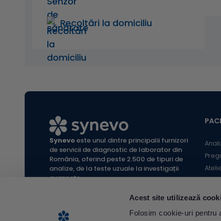
Recoltări la domiciliu
PACI
Synevo
este unul dintre principalii furnizori
Anali
de servicii de diagnostic de laborator din
Preg
România, oferind peste 2.500 de tipuri de
Ateli
analize, de la teste uzuale la investigații
avansate.
Infor
Locaț
Acest site utilizează cook
Calc
All rights reserved Synevo Romania.
Folosim cookie-uri pentru a 
Termeni și condiții website |