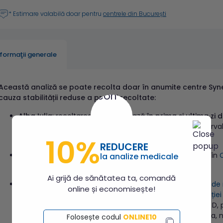
* Estimare valabilă doar pentru
centrele din București
nformaţii generale
Această analiză se poate recolta doar în anumite centre Syn
cauza stabilității reduse a probei recoltate:
Alba Iulia
: recoltarea se efectuează
în prima și ultima zi 
Iulia
(B-dul Revoluției 1989, nr. 47, bl. CF 1, parter), în inte
10%
telefonică (0757.112.409/ 0258.701.544).
REDUCERE
Alexandria:
recoltarea se efectuează în zilele de
marți
în
la analize medicale
bl. K3), în intervalul orar 11:00 – 12:00.
Ai grijă de sănătatea ta, comandă
Arad:
recoltarea se efectuează în zilele de
luni
Centrul de
online și economisește!
nr. 24, bl.1/A, sc. D, parter) și
Centrul de recoltare Revoluției
de recoltare Aurel Vlaicu
(Calea Aurel Vlaicu, bl. Z28, sc. D, p
în
Laborator și centru de recoltare Arad
(Str. Lt. Mj. Duma, nr
Folosește codul
ONLINE10