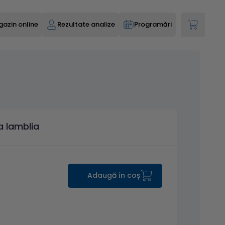
azin online
Rezultate analize
Programări
a lamblia
Adaugă în coș