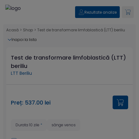
Rezultate analize
Acasă
>
Shop
>
Test de transformare limfoblastică (LTT) beriliu
înapoi la lista
Test de transformare limfoblastică (LTT)
beriliu
LTT Beriliu
Preț: 537.00 lei
Durata 10 zile
*
sânge venos