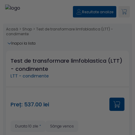
Rezultate analize
Acasă
>
Shop
>
Test de transformare limfoblastica (LTT) -
condimente
înapoi la lista
Test de transformare limfoblastica (LTT)
- condimente
LTT - condimente
Preț: 537.00 lei
Durata 10 zile
*
Sânge venos