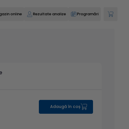
azin online
Rezultate analize
Programări
e
Adaugă în coș