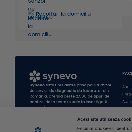
Recoltări la domiciliu
PACI
Synevo
este unul dintre principalii furnizori
Anali
de servicii de diagnostic de laborator din
Preg
România, oferind peste 2.500 de tipuri de
Ateli
analize, de la teste uzuale la investigații
avansate.
Infor
Locaț
Acest site utilizează cook
Calc
All rights reserved Synevo Romania.
Folosim cookie-uri pentru a 
Termeni și condiții website |