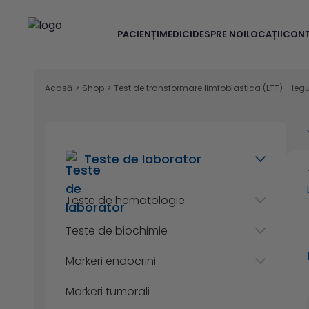
PACIENȚI
MEDICI
DESPRE NOI
LOCAȚII
CON
Acasă
>
Shop
>
Test de transformare limfoblastica (LTT) - le
Teste de laborator
Teste de hematologie
Teste de biochimie
Markeri endocrini
Markeri tumorali