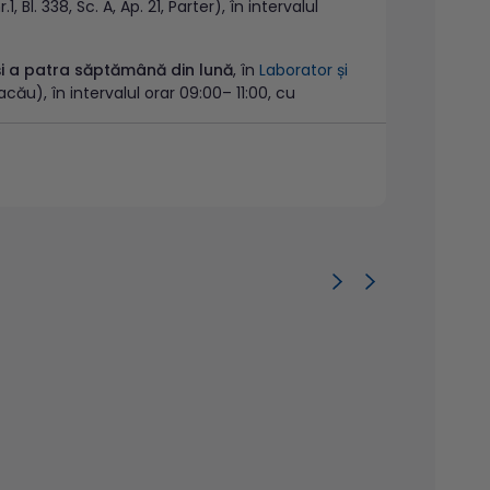
.1, Bl. 338, Sc. A, Ap. 21, Parter), în intervalul
i a patra săptămână din lună
, în
Laborator și
 Bacău), în intervalul orar 09:00– 11:00, cu
i în ultima zi de marți a lunii în curs
în
C1), în intervalul orar 07:00 - 08:00.
n Bistrița
(Str. Grigore Bălan, nr. 52), în zilele
efectuată în prealabil la numarul de telefon
l de recoltare Dorobanților
(B-dul
-08:00, cu programare telefonică.
ator și centru de recoltare Aurel Vlaicu
(Str.
gramare telefonică (0268 424 072/ 073).
gramări telefonice în call center (021
orator și centru de recoltare Iancu de
de recoltare Ștefan cel Mare
(Șos. Ștefan cel