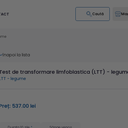
Mag
TACT
Caută
gume
înapoi la lista
Test de transformare limfoblastica (LTT) - legum
LTT - legume
Preț: 537.00 lei
Durata 10 zile
*
Sânge venos