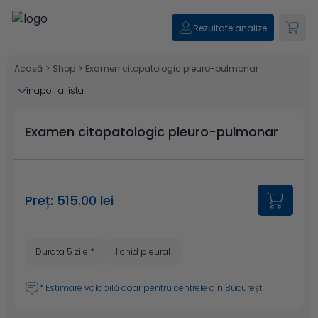
Rezultate analize
Acasă
>
Shop
>
Examen citopatologic pleuro-pulmonar
înapoi la lista
Examen citopatologic pleuro-pulmonar
Preț: 515.00 lei
Durata 5 zile
*
lichid pleural
* Estimare valabilă doar pentru
centrele din București