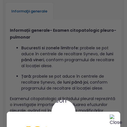
Informaţii generale
Informații generale- Examen citopatologic pleuro-
pulmonar
Bucuresti si zonele limitrofe:
probele se pot
aduce în centrele de recoltare Synevo, de
luni
până vineri
, conform programului de recoltare
al locației alese.
Țară:
probele se pot aduce în centrele de
recoltare Synevo, de
luni până joi
, conform
programului de recoltare al locației alese.
Examenul citopatologic al lichidului pleural reprezintă
o investigație importantă în evaluarea efuziunilor
pleurale, având rol în identificarea modificărilor
celulare asociate proceselor maligne, inflamatorii sau
infecțioase. În contextul suspiciunii de efuziune