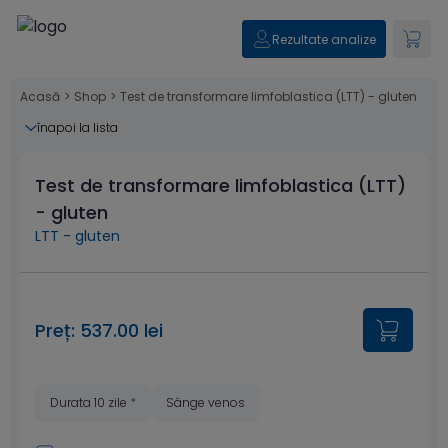
Rezultate analize
Acasă
>
Shop
>
Test de transformare limfoblastica (LTT) - gluten
înapoi la lista
Test de transformare limfoblastica (LTT)
- gluten
LTT - gluten
Preț: 537.00 lei
Durata 10 zile
*
Sânge venos