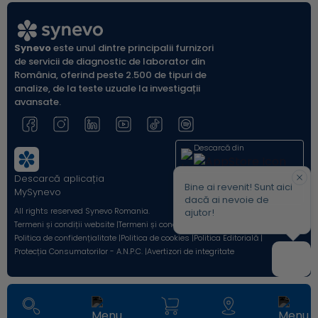
Synevo
este unul dintre principalii furnizori
de servicii de diagnostic de laborator din
România, oferind peste 2.500 de tipuri de
analize, de la teste uzuale la investigații
avansate.
Descarcă din
Descarcă aplicația
Acum pe
Bine ai revenit! Sunt aici
MySynevo
dacă ai nevoie de
All rights reserved Synevo Romania.
ajutor!
Termeni și condiții website |
Termeni și condiții Shop Online |
Politica de confidențialitate |
Politica de cookies |
Politica Editorială |
Protecția Consumatorilor - A.N.P.C. |
Avertizori de integritate